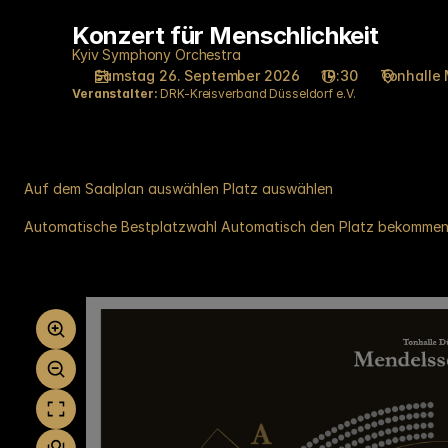
Platzauswahl
Konzert für Menschlichkeit
Konzert
auf
für
Plan
Kyiv Symphony Orchestra
Menschlichkeit
Samstag 26. September 2026
19:30
Tonhalle
[Tonhalle
Veranstalter:
DRK-Kreisverband Düsseldorf e.V.
Düsseldorf
|
26.09.2026
-
19:30
Auf dem Saalplan auswählen
Platz auswählen
|
Automatische Bestplatzwahl
Automatisch den Platz bekomme
Konzert
Auf
für
dem
Menschlichkeit]
Saalplan
-
auswählen
Tonhalle
Düsseldorf
gGmbH