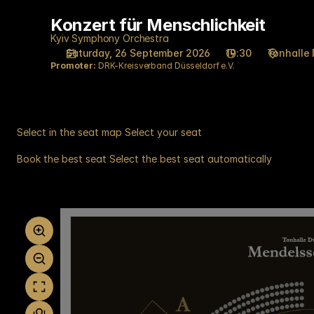
Seat
Konzert für Menschlichkeit
Konzert
selection
für
on
Kyiv Symphony Orchestra
Menschlichkeit
Saturday, 26 September 2026
19:30
Tonhalle
map
Promoter:
DRK-Kreisverband Düsseldorf e.V.
[Tonhalle
Düsseldorf
|
26.09.2026
-
Select in the seat map
Select your seat
19:30
Book the best seat
Select the best seat automatically
|
Select
Konzert
in
für
the
Menschlichkeit]
seat
-
map
Tonhalle
Düsseldorf
gGmbH