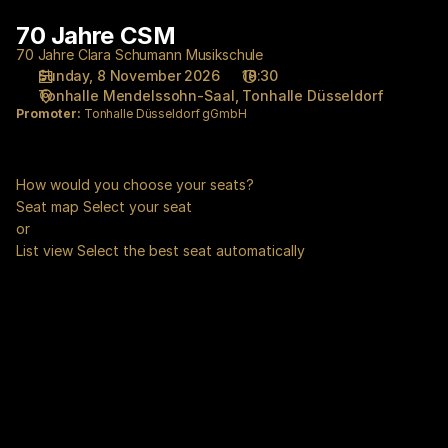
Seat
70 Jahre CSM
Jubiläumskonzert
selection
70
[Tonhalle
70 Jahre Clara Schumann Musikschule
Jahre
Sunday, 8 November 2026
18:30
Düsseldorf
Tonhalle Mendelssohn-Saal
Tonhalle Düsseldorf
Clara
|
Promoter:
Tonhalle Düsseldorf gGmbH
Schumann
08.11.2026
Musikschule
-
18:30
How would you choose your seats?
|
Seat map
Select your seat
70
or
Jahre
List view
Select the best seat automatically
CSM]
-
Tonhalle
Düsseldorf
gGmbH