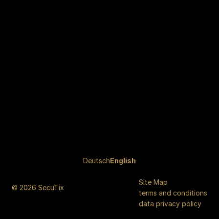
Page
Deutsch
Current
English
footer
Language
Site Map
© 2026 SecuTix
terms and conditions
data privacy policy