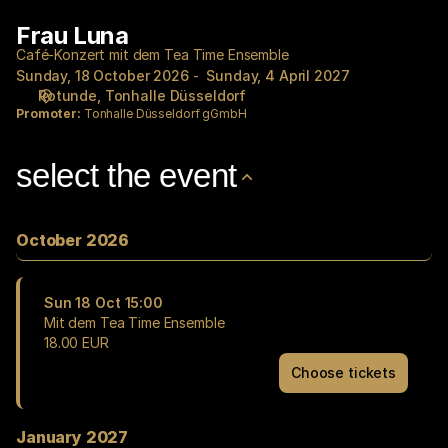
Performance
Frau Luna
Frau
selection
Luna
[Frau
Café-Konzert mit dem Tea Time Ensemble
Sunday, 18 October 2026
Sunday, 4 April 2027
Luna]
Rotunde
Tonhalle Düsseldorf
-
Promoter:
Tonhalle Düsseldorf gGmbH
Tonhalle
Düsseldorf
gGmbH
select the event
October 2026
Sun
18 Oct
15:00
Mit dem Tea Time Ensemble
18
.
00
EUR
Choose tickets
Mit
dem
Tea
January 2027
Time