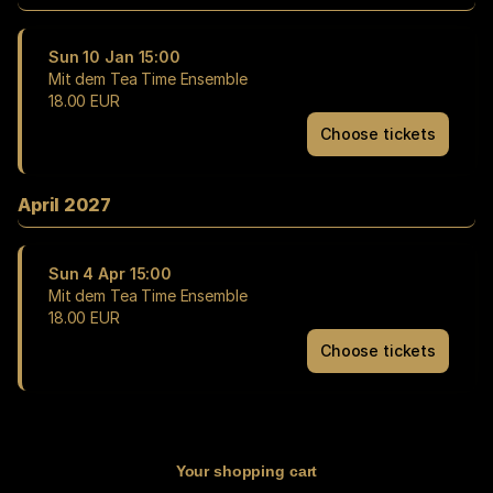
Ensemble
Sun
Sun
10 Jan
15:00
18
Mit dem Tea Time Ensemble
Oct
18
.
00
EUR
15:00
18.00
Choose tickets
Mit
EUR
dem
Tea
April 2027
Time
Ensemble
Sun
Sun
4 Apr
15:00
10
Mit dem Tea Time Ensemble
Jan
18
.
00
EUR
15:00
18.00
Choose tickets
Mit
EUR
dem
Tea
Time
Ensemble
Sun
Your shopping cart